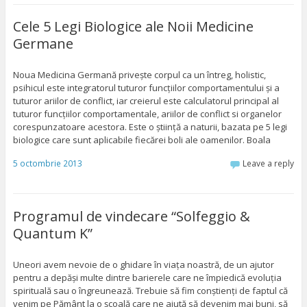
Cele 5 Legi Biologice ale Noii Medicine
Germane
Noua Medicina Germană privește corpul ca un întreg, holistic,
psihicul este integratorul tuturor funcțiilor comportamentului și a
tuturor ariilor de conflict, iar creierul este calculatorul principal al
tuturor funcțiilor comportamentale, ariilor de conflict si organelor
corespunzatoare acestora. Este o știință a naturii, bazata pe 5 legi
biologice care sunt aplicabile fiecărei boli ale oamenilor. Boala
5 octombrie 2013
Leave a reply
Programul de vindecare “Solfeggio &
Quantum K”
Uneori avem nevoie de o ghidare în viața noastră, de un ajutor
pentru a depăși multe dintre barierele care ne împiedică evoluția
spirituală sau o îngreunează. Trebuie să fim conștienți de faptul că
venim pe Pământ la o școală care ne ajută să devenim mai buni, să