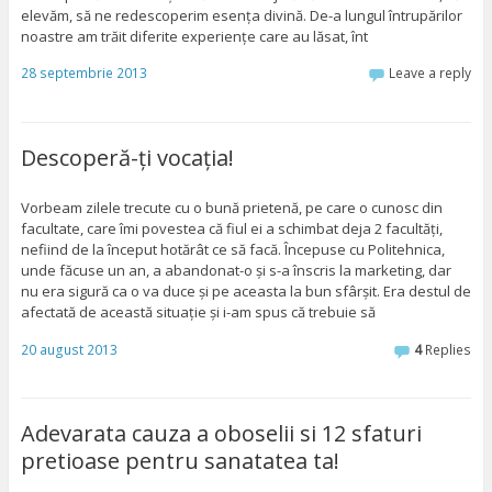
elevăm, să ne redescoperim esența divină. De-a lungul întrupărilor
noastre am trăit diferite experiențe care au lăsat, înt
28 septembrie 2013
Leave a reply
Descoperă-ți vocația!
Vorbeam zilele trecute cu o bună prietenă, pe care o cunosc din
facultate, care îmi povestea că fiul ei a schimbat deja 2 facultăți,
nefiind de la început hotărât ce să facă. Începuse cu Politehnica,
unde făcuse un an, a abandonat-o și s-a înscris la marketing, dar
nu era sigură ca o va duce și pe aceasta la bun sfârșit. Era destul de
afectată de această situație și i-am spus că trebuie să
20 august 2013
4
Replies
Adevarata cauza a oboselii si 12 sfaturi
pretioase pentru sanatatea ta!