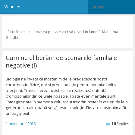
Menu
Esenta Divina
,,Fii tu însăţi schimbarea pe care vrei să o vezi în lume.''- Mahatma
Gandhi
Cum ne eliberăm de scenariile familiale
negative (I)
Biologia ne învață că moștenim de la predecesorii noștri
caracteristici fizice, dar și predispoziția pentru anumite boli și
afecțiuni. Transmiterea acestora se realizează datorită
cromozomilor din celulele noastre. Toate evenimentele sunt
înmagazinate în memoria celulară și trec din creier în creier, de la o
generație la alta, până se găsește o soluție. Fiecare moștenim atât
un bagaj psih
1 noiembrie 2013
16
Replies