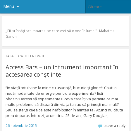
Menu
Esenta Divina
,,Fii tu însăţi schimbarea pe care vrei să o vezi în lume.''- Mahatma
Gandhi
TAGGED WITH
ENERGIE
Access Bars – un intrument important în
accesarea conștiinței
”În viață totul vine la mine cu ușurință, bucurie și glorie!” Cauți o
nouă modalitate de energie pentru a experimenta? Ești
obosit? Dorești să experimentezi ceva care îți va permite ca mai
multe probleme să dispară din viața ta sau să primești mai mult?
Sau să ștergi ceea ce este nefolositor în mintea ta? Atunci nu căuta
prea departe. Într-o zi, acum circa 25 de ani, Gary Douglas,
26 noiembrie 2015
Leave a reply