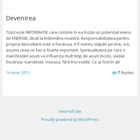
Devenirea
Totul este INFORMATIE care conține în ea însăși un potențial imens
de ENERGIE, lăsat la îndemâna noastră. Responsabilitatea pentru
propria dezvoltare este a fiecăruia. A fi mereu stăpân pe tine, a-ți
asuma ceea ce faci e foarte important. Spiritualitatea pe care o
manifestăm acum va influența mult timp de acum încolo, viețile
fiecăruia. Gandeste, viseaza, fără frici inutile. Ce ai fost în alt
16 iunie 2013
7
Replies
View Full Site
Proudly powered by WordPress